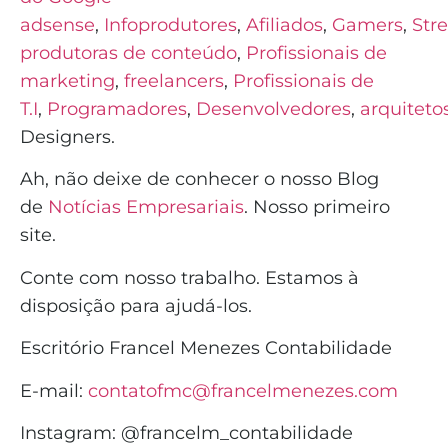
adsense
,
Infoprodutores
,
Afiliados
,
Gamers
,
Str
produtoras de conteúdo
,
Profissionais de
marketing
,
freelancers
,
Profissionais de
T.I
,
Programadores
,
Desenvolvedores
,
arquiteto
Designers.
Ah, não deixe de conhecer o nosso Blog
de
Notícias Empresariais
. Nosso primeiro
site.
Conte com nosso trabalho. Estamos à
disposição para ajudá-los.
Escritório Francel Menezes Contabilidade
E-mail:
contatofmc@francelmenezes.com
Instagram:
@francelm_contabilidade