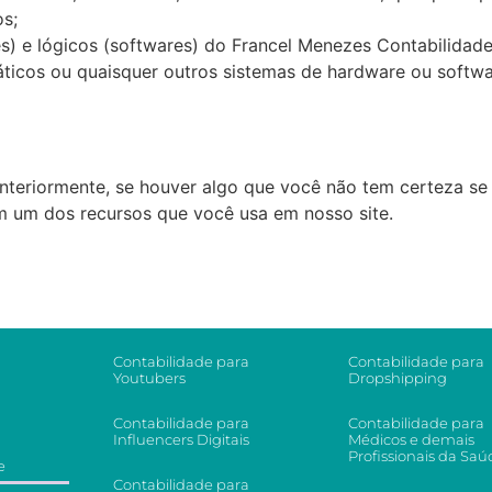
os;
s) e lógicos (softwares) do Francel Menezes Contabilidad
rmáticos ou quaisquer outros sistemas de hardware ou soft
teriormente, se houver algo que você não tem certeza se 
om um dos recursos que você usa em nosso site.
Contabilidade para
Contabilidade para
Youtubers
Dropshipping
Contabilidade para
Contabilidade para
Influencers Digitais
Médicos e demais
Profissionais da Saú
e
Contabilidade para