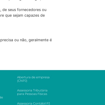
e, de seus fornecedores ou
ware que sejam capazes de
precisa ou não, geralmente é
Abertura de empresa
(CNPJ)
Assessoria Tributária
para Pessoas Físicas
de
Assessoria Contábil PJ