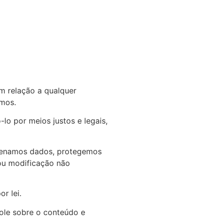
em relação a qualquer
amos.
o por meios justos e legais,
azenamos dados, protegemos
 ou modificação não
r lei.
role sobre o conteúdo e