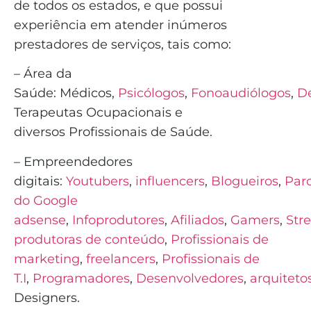
de todos os estados, e que possui
experiência em atender inúmeros
prestadores de serviços, tais como:
– Área da
Saúde:
Médicos
,
Psicólogos
,
Fonoaudiólogos
,
De
Terapeutas Ocupacionais e
diversos
Profissionais de Saúde
.
– Empreendedores
digitais:
Youtubers
,
influencers
,
Blogueiros
,
Parc
do Google
adsense
,
Infoprodutores
,
Afiliados
,
Gamers
,
Str
produtoras de conteúdo
,
Profissionais de
marketing
,
freelancers
,
Profissionais de
T.I
,
Programadores
,
Desenvolvedores
,
arquiteto
Designers.