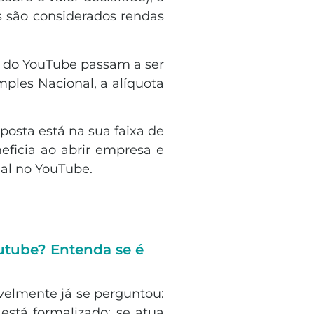
 são considerados rendas
s do YouTube passam a ser
ples Nacional, a alíquota
osta está na sua faixa de
eficia ao abrir empresa e
nal no YouTube.
utube? Entenda se é
velmente já se perguntou:
stá formalizado: se atua