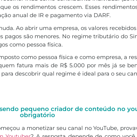
 que os rendimentos crescem. Esses rendimentos
ração anual de IR e pagamento via DARF.
 muda. Ao abrir uma empresa, os valores recebido
s pagos são menores. No regime tributário do Sim
gos como pessoa física.
mposto como pessoa física e como empresa, a resp
 quem fatura mais de R$ 5.000 por mês já se ben
ara descobrir qual regime é ideal para o seu ca
sendo pequeno criador de conteúdo no yo
obrigatório
omeçou a monetizar seu canal no YouTube, prova
em Youtuber
? A resposta depende de como você e