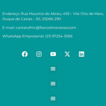
Endereço: Rua Maurício de Abreu, 493 – Vila Oito de Maio,
Duque de Caxias – RJ, 25086-290
E-mail: contatofmc@francelmenezes.com
WhatsApp Empresarial: (21) 97254-3286
Contabilidade para Médicos e demais Profissionais da Saúde
Contabilidade para Empreendedores digitais e Negócios digitais