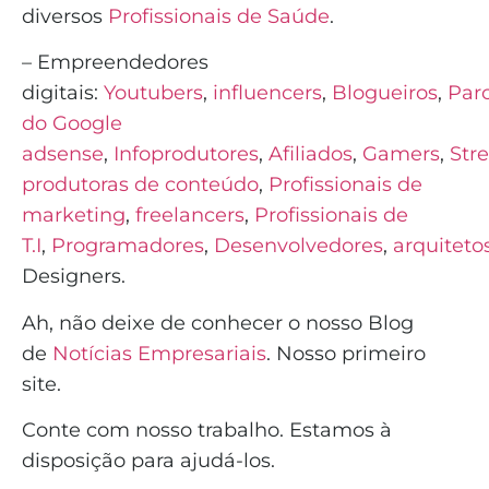
diversos
Profissionais de Saúde
.
– Empreendedores
digitais:
Youtubers
,
influencers
,
Blogueiros
,
Parc
do Google
adsense
,
Infoprodutores
,
Afiliados
,
Gamers
,
Str
produtoras de conteúdo
,
Profissionais de
marketing
,
freelancers
,
Profissionais de
T.I
,
Programadores
,
Desenvolvedores
,
arquiteto
Designers.
Ah, não deixe de conhecer o nosso Blog
de
Notícias Empresariais
. Nosso primeiro
site.
Conte com nosso trabalho. Estamos à
disposição para ajudá-los.