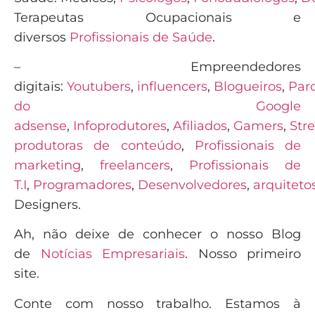
Terapeutas Ocupacionais e
diversos
Profissionais de Saúde
.
– Empreendedores
digitais:
Youtubers
,
influencers
,
Blogueiros
,
Parc
do Google
adsense
,
Infoprodutores
,
Afiliados
,
Gamers
,
Str
produtoras de conteúdo
,
Profissionais de
marketing
,
freelancers
,
Profissionais de
T.I
,
Programadores
,
Desenvolvedores
,
arquiteto
Designers.
Ah, não deixe de conhecer o nosso Blog
de
Notícias Empresariais
. Nosso primeiro
site.
Conte com nosso trabalho. Estamos à