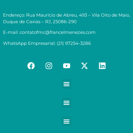
Endereço: Rua Maurício de Abreu, 493 – Vila Oito de Maio,
Duque de Caxias – RJ, 25086-290
E-mail: contatofmc@francelmenezes.com
WhatsApp Empresarial: (21) 97254-3286
Contabilidade para Médicos e demais Profissionais da Saúde
Contabilidade para Empreendedores digitais e Negócios digitais