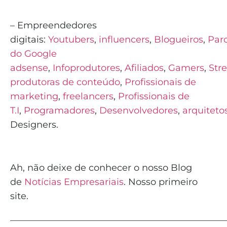
– Empreendedores
digitais:
Youtubers
,
influencers
,
Blogueiros
,
Parc
do Google
adsense
,
Infoprodutores
,
Afiliados
,
Gamers
,
Str
produtoras de conteúdo
,
Profissionais de
marketing
,
freelancers
,
Profissionais de
T.I
,
Programadores
,
Desenvolvedores
,
arquiteto
Designers.
Ah, não deixe de conhecer o nosso Blog
de
Notícias Empresariais
. Nosso primeiro
site.
_______________________________________________