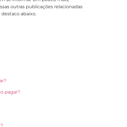
sas outras publicações relacionadas
e destaco abaixo.
ar?
mo pagar?
r?