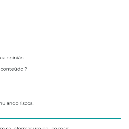
ua opinião.
 conteúdo ?
ulando riscos.
______________________________
em se informar um pouco mais,