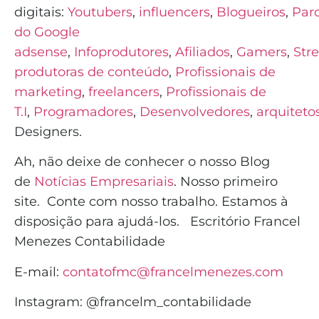
digitais:
Youtubers
,
influencers
,
Blogueiros
,
Parc
do Google
adsense
,
Infoprodutores
,
Afiliados
,
Gamers
,
Str
produtoras de conteúdo
,
Profissionais de
marketing
,
freelancers
,
Profissionais de
T.I
,
Programadores
,
Desenvolvedores
,
arquiteto
Designers.
Ah, não deixe de conhecer o nosso Blog
de
Notícias Empresariais
. Nosso primeiro
site.
Conte com nosso trabalho. Estamos à
disposição para ajudá-los.
Escritório Francel
Menezes Contabilidade
E-mail:
contatofmc@francelmenezes.com
Instagram:
@francelm_contabilidade