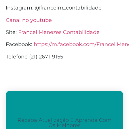
Instagram:
@francelm_contabilidade
Canal no youtube
Site:
Francel Menezes Contabilidade
Facebook:
https://m.facebook.com/Francel.Men
Telefone (21) 2671-9155
Assine A Nossa Newsletter
Receba Atualização E Aprenda Com
Os Melhores