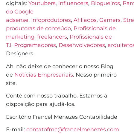
digitais:
Youtubers
,
influencers
,
Blogueiros
,
Parc
do Google
adsense
,
Infoprodutores
,
Afiliados
,
Gamers
,
Str
produtoras de conteúdo
,
Profissionais de
marketing
,
freelancers
,
Profissionais de
T.I
,
Programadores
,
Desenvolvedores
,
arquiteto
Designers.
Ah, não deixe de conhecer o nosso Blog
de
Notícias Empresariais
. Nosso primeiro
site.
Conte com nosso trabalho. Estamos à
disposição para ajudá-los.
Escritório Francel Menezes Contabilidade
E-mail:
contatofmc@francelmenezes.com