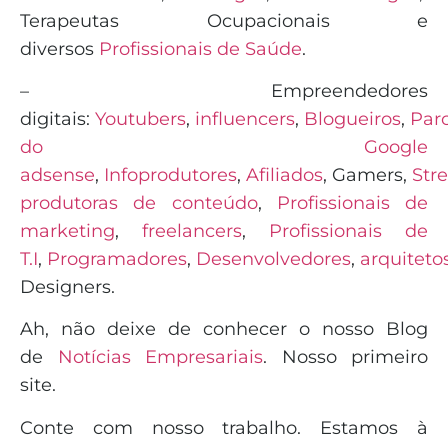
Terapeutas Ocupacionais e
diversos
Profissionais de Saúde
.
– Empreendedores
digitais:
Youtubers
,
influencers
,
Blogueiros
,
Parc
do Google
adsense
,
Infoprodutores
,
Afiliados
,
Gamers
,
Str
produtoras de conteúdo
,
Profissionais de
marketing
,
freelancers
,
Profissionais de
T.I
,
Programadores
,
Desenvolvedores
,
arquiteto
Designers.
Ah, não deixe de conhecer o nosso Blog
de
Notícias Empresariais
. Nosso primeiro
site.
Conte com nosso trabalho. Estamos à