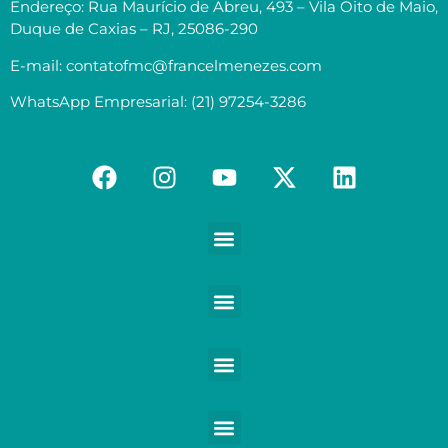
Endereço: Rua Maurício de Abreu, 493 – Vila Oito de Maio,
Duque de Caxias – RJ, 25086-290
E-mail: contatofmc@francelmenezes.com
WhatsApp Empresarial: (21) 97254-3286
Contabilidade para Médicos e demais Profissionais da Saúde
Contabilidade para Empreendedores digitais e Negócios digitais