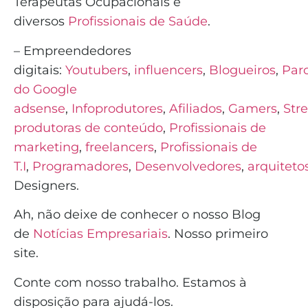
Terapeutas Ocupacionais e
diversos
Profissionais de Saúde
.
– Empreendedores
digitais:
Youtubers
,
influencers
,
Blogueiros
,
Parc
do Google
adsense
,
Infoprodutores
,
Afiliados
,
Gamers
,
Str
produtoras de conteúdo
,
Profissionais de
marketing
,
freelancers
,
Profissionais de
T.I
,
Programadores
,
Desenvolvedores
,
arquiteto
Designers.
Ah, não deixe de conhecer o nosso Blog
de
Notícias Empresariais
. Nosso primeiro
site.
Conte com nosso trabalho. Estamos à
disposição para ajudá-los.