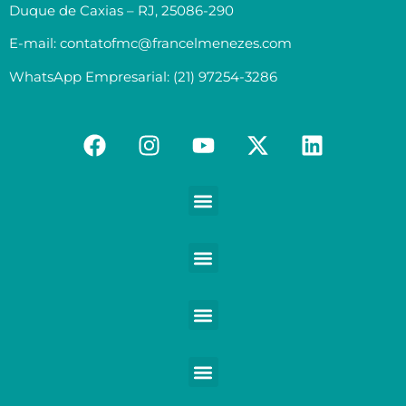
Duque de Caxias – RJ, 25086-290
E-mail: contatofmc@francelmenezes.com
WhatsApp Empresarial: (21) 97254-3286
Contabilidade para Médicos e demais Profissionais da Saúde
Contabilidade para Empreendedores digitais e Negócios digitais