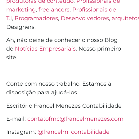
produtoras de conteúdo
,
Profissionais de
marketing
,
freelancers
,
Profissionais de
T.I
,
Programadores
,
Desenvolvedores
,
arquiteto
Designers.
Ah, não deixe de conhecer o nosso Blog
de
Notícias Empresariais
. Nosso primeiro
site.
Conte com nosso trabalho. Estamos à
disposição para ajudá-los.
Escritório Francel Menezes Contabilidade
E-mail:
contatofmc@francelmenezes.com
Instagram:
@francelm_contabilidade