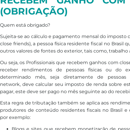
RECEBEM GANHO COM 
(OBRIGAÇÃO)
Quem está obrigado?
Sujeita-se ao cálculo e pagamento mensal do
imposto
close friends), a pessoa física residente fiscal no Bras
outros valores
de
fontes do exterior, tais como, trabalho 
Ou seja, os Profissionais que recebem ganhos com close f
receber rendimentos de pessoas físicas ou do ex
de
terminado mês, seja diretamente de pessoas f
network,
de
ve calcular seu
imposto
de
renda
sobre est
pagar, este
de
ve ser pago no mês seguinte ao do receb
Esta regra
de
tributação também se aplica aos rendimen
produtores
de
conteúdo residentes fiscais no Brasil 
por exemplo:
Blogs e sites que recebem monetização de pessoa