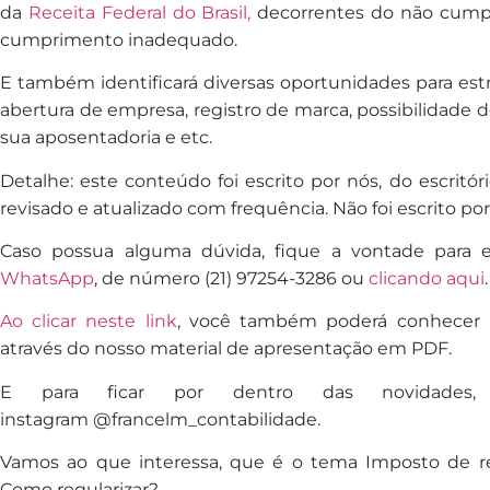
da
Receita Federal do Brasil,
de
correntes do não cumpr
cumprimento inadequado.
E também identificará diversas oportunidades para est
abertura
de
empresa, registro
de
marca, possibilidade
d
sua aposentadoria e etc.
De
talhe: este conteúdo foi escrito por nós, do escritór
revisado e atualizado com frequência. Não foi escrito por
Caso possua alguma dúvida, fique a vontade para 
WhatsApp
,
de
número (21) 97254-3286 ou
clicando aqui
.
Ao clicar neste link
, você também poderá conhecer
através do nosso material
de
apresentação em PDF.
E para ficar por
de
ntro das novidades
instagram @francelm_contabilidade.
Vamos ao que interessa, que é o tema Imposto de re
Como regularizar?