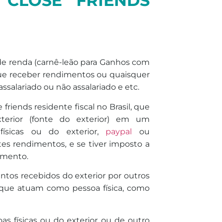
CLOSE FRIENDS
de
renda
(carnê-leão para Ganhos com
il que receber rendimentos ou quaisquer
assalariado ou não assalariado e etc.
riends residente fiscal no Brasil, que
terior (fonte do exterior) em um
ísicas ou do exterior,
paypal
ou
es rendimentos, e se tiver
imposto
a
imento.
tos recebidos do exterior por outros
e que atuam como pessoa física, como
s físicas ou do exterior ou
de
outro