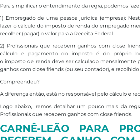
Para simplificar o entendimento da regra, podemos faze
1) Empregado
de
uma pessoa jurídica (empresa): Nest
fazer o cálculo do
imposto
de
renda
do empregado me
recolher (pagar) o valor para a Receita Federal.
2) Profissionais que recebem ganhos com close frien
cálculo e pagamento do
imposto
é do próprio ben
o
imposto
de
renda
de
ve ser calculado mensalmente p
ganhos com close friends (ou seu contador), e recolhido 
Compreendeu?
A diferença então, está no responsável pelo cálculo e r
Logo abaixo, iremos
de
talhar um pouco mais da regr
Profissionais que recebem ganhos com close friends.
CARNÊ-LEÃO PARA PRO