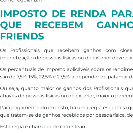
IMPOSTO
DE
RENDA
PARA
QUE RECEBEM GANH
FRIENDS
Os Profissionais que recebem ganhos com close
(monetização) de pessoas físicas ou do exterior
de
ve pa
Os percentuais
de
imposto
aplicáveis sobre os rendime
são
de
7,5%, 15%, 22,5% e 27,5%, a
de
pender do patamar d
Ou seja, quanto maior os ganhos dos Profissionais q
através de pessoas físicas ou do exterior, maior o perce
Para pagamento do
imposto
, há uma regra específica 
que tratam-se
de
ganhos recebidos por pessoa física,
de
Esta regra é chamada
de
carnê-leão.