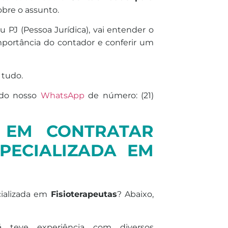
obre o assunto.
 PJ (Pessoa Jurídica), vai entender o
mportância do contador e conferir um
 tudo.
s do nosso
WhatsApp
de número: (21)
S EM CONTRATAR
PECIALIZADA EM
cializada em
Fisioterapeutas
? Abaixo,
 teve experiência com diversos