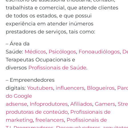
trabalhista e comercial, que atende clientes
de todos os estados, e que possui
experiência em atender inúmeros
prestadores de serviços, tais como:
– Área da
Saúde:
Médicos
,
Psicólogos
,
Fonoaudiólogos
,
De
Terapeutas Ocupacionais e
diversos
Profissionais de Saúde
.
– Empreendedores
digitais:
Youtubers
,
influencers
,
Blogueiros
,
Parc
do Google
adsense
,
Infoprodutores
,
Afiliados
,
Gamers
,
Str
produtoras de conteúdo
,
Profissionais de
marketing
,
freelancers
,
Profissionais de
T.I
,
Programadores
,
Desenvolvedores
,
arquiteto