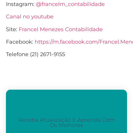
Instagram:
@francelm_contabilidade
Canal no youtube
Site:
Francel Menezes Contabilidade
Facebook:
https://m.facebook.com/Francel.Men
Telefone (21) 2671-9155
Assine A Nossa Newsletter
Receba Atualização E Aprenda Com
Os Melhores