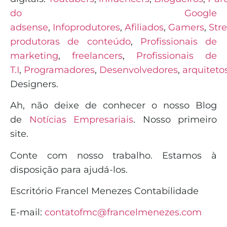
do Google
adsense
,
Infoprodutores
,
Afiliados
,
Gamers
,
Str
produtoras de conteúdo
,
Profissionais de
marketing
,
freelancers
,
Profissionais de
T.I
,
Programadores
,
Desenvolvedores
,
arquiteto
Designers.
Ah, não deixe de conhecer o nosso Blog
de
Notícias Empresariais
. Nosso primeiro
site.
Conte com nosso trabalho. Estamos à
disposição para ajudá-los.
Escritório Francel Menezes Contabilidade
E-mail:
contatofmc@francelmenezes.com