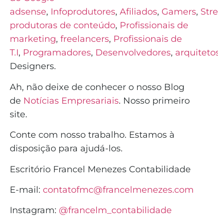
adsense
,
Infoprodutores
,
Afiliados
,
Gamers
,
Str
produtoras de conteúdo
,
Profissionais de
marketing
,
freelancers
,
Profissionais de
T.I
,
Programadores
,
Desenvolvedores
,
arquiteto
Designers.
Ah, não deixe de conhecer o nosso Blog
de
Notícias Empresariais
. Nosso primeiro
site.
Conte com nosso trabalho. Estamos à
disposição para ajudá-los.
Escritório Francel Menezes Contabilidade
E-mail:
contatofmc@francelmenezes.com
Instagram:
@francelm_contabilidade