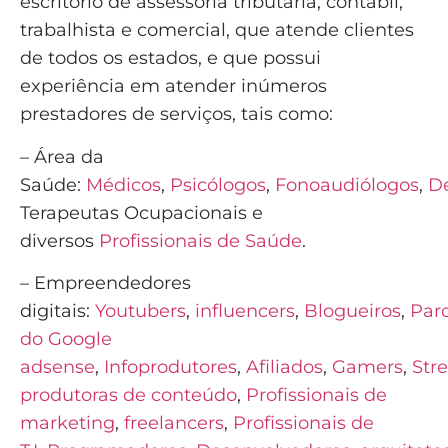
escritório de assessoria tributária, contábil,
trabalhista e comercial, que atende clientes
de todos os estados, e que possui
experiência em atender inúmeros
prestadores de serviços, tais como:
– Área da
Saúde:
Médicos
,
Psicólogos
,
Fonoaudiólogos
,
De
Terapeutas Ocupacionais e
diversos
Profissionais de Saúde
.
– Empreendedores
digitais:
Youtubers
,
influencers
,
Blogueiros
,
Parc
do Google
adsense
,
Infoprodutores
,
Afiliados
,
Gamers
,
Str
produtoras de conteúdo
,
Profissionais de
marketing
,
freelancers
,
Profissionais de