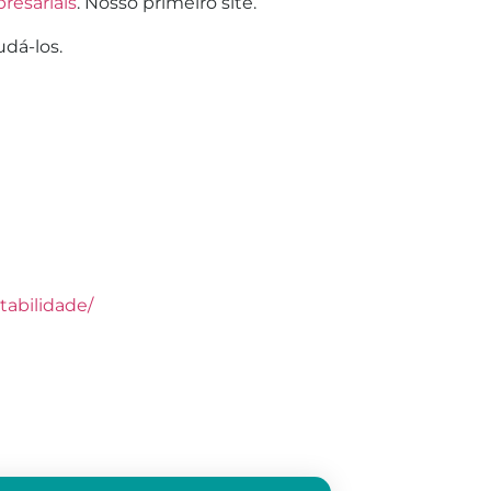
resariais
. Nosso primeiro site.
udá-los.
tabilidade/