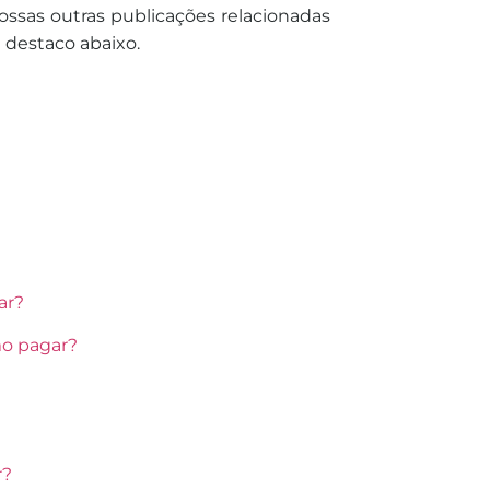
ssas outras publicações relacionadas
e destaco abaixo.
ar?
mo pagar?
r?