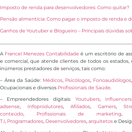
Imposto de renda para desenvolvedores: Como quitar?
Pensão alimentícia: Como pagar o imposto de renda e d
Ganhos de Youtuber e Blogueiro – Principais dúvidas so
________________________________________________________
A
Francel Menezes Contabilidade
é
um escritório de asse
e comercial, que atende clientes de todos os estados,
inúmeros prestadores de serviços, tais como:
– Área da Saúde:
Médicos
,
Psicólogos
,
Fonoaudiólogos
Ocupacionais e diversos
Profissionais de Saúde
.
– Empreendedores digitais:
Youtubers
,
influencers
adsense
,
Infoprodutores
,
Afiliados
,
Gamers
,
Str
conteúdo
,
Profissionais de marketing
T.I
,
Programadores
,
Desenvolvedores
,
arquitetos
e Desig