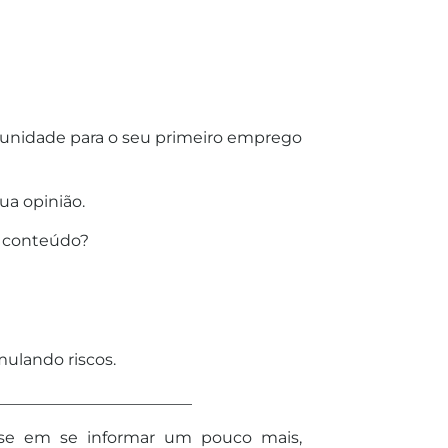
rtunidade para o seu primeiro emprego
ua opinião.
o conteúdo?
ulando riscos.
________________________
sse em se informar um pouco mais,