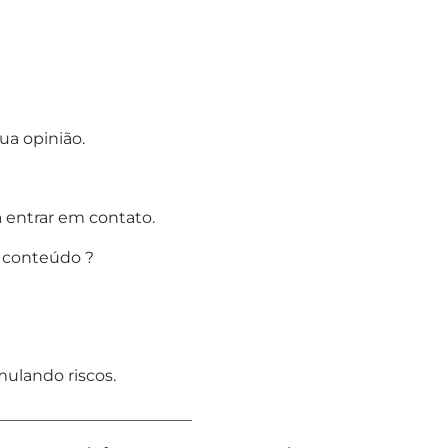
ua opinião.
 entrar em contato.
 conteúdo ?
ulando riscos.
________________________