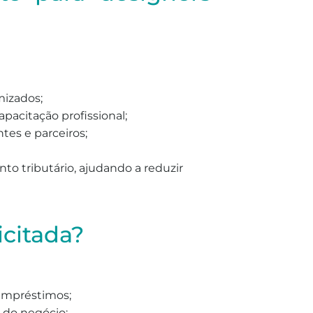
mizados;
pacitação profissional;
tes e parceiros;
to tributário, ajudando a reduzir
citada?
 empréstimos;
e do negócio;