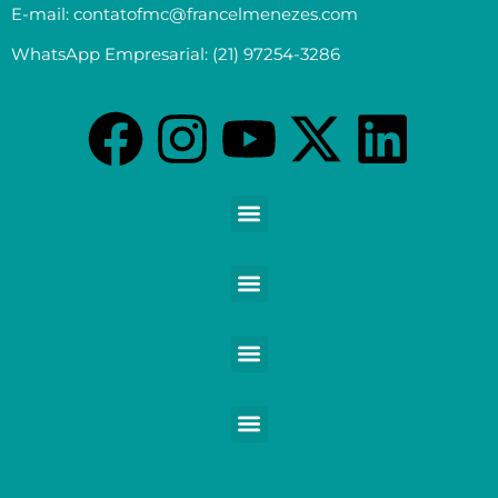
E-mail: contatofmc@francelmenezes.com
WhatsApp Empresarial: (21) 97254-3286
Contabilidade para Médicos e demais Profissionais da Saúde
Contabilidade para Empreendedores digitais e Negócios digitais