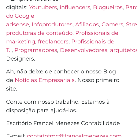
digitais:
Youtubers
,
influencers
,
Blogueiros
,
Parc
do Google
adsense
,
Infoprodutores
,
Afiliados
,
Gamers
,
Str
produtoras de conteúdo
,
Profissionais de
marketing
,
freelancers
,
Profissionais de
T.I
,
Programadores
,
Desenvolvedores
,
arquiteto
Designers.
Ah, não deixe de conhecer o nosso Blog
de
Notícias Empresariais
. Nosso primeiro
site.
Conte com nosso trabalho. Estamos à
disposição para ajudá-los.
Escritório Francel Menezes Contabilidade
E-mail:
contatofmc@francelmenezes.com