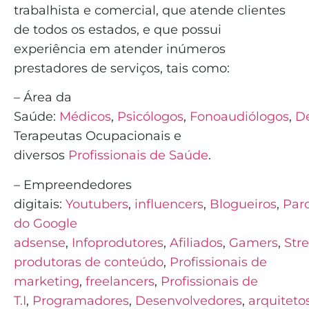
trabalhista e comercial, que atende clientes
de todos os estados, e que possui
experiência em atender inúmeros
prestadores de serviços, tais como:
– Área da
Saúde:
Médicos
,
Psicólogos
,
Fonoaudiólogos
,
De
Terapeutas Ocupacionais e
diversos
Profissionais de Saúde
.
– Empreendedores
digitais:
Youtubers
,
influencers
,
Blogueiros
,
Parc
do Google
adsense
,
Infoprodutores
,
Afiliados
,
Gamers
,
Str
produtoras de conteúdo
,
Profissionais de
marketing
,
freelancers
,
Profissionais de
T.I
,
Programadores
,
Desenvolvedores
,
arquiteto