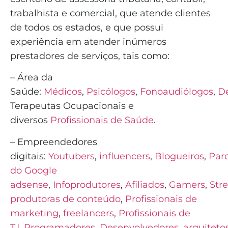
trabalhista e comercial, que atende clientes
de todos os estados, e que possui
experiência em atender inúmeros
prestadores de serviços, tais como:
– Área da
Saúde:
Médicos
,
Psicólogos
,
Fonoaudiólogos
,
De
Terapeutas Ocupacionais e
diversos
Profissionais de Saúde
.
– Empreendedores
digitais:
Youtubers
,
influencers
,
Blogueiros
,
Parc
do Google
adsense
,
Infoprodutores
,
Afiliados
,
Gamers
,
Str
produtoras de conteúdo
,
Profissionais de
marketing
,
freelancers
,
Profissionais de
T.I
,
Programadores
,
Desenvolvedores
,
arquiteto