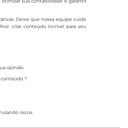
 otimizar sua contabilidade e garantir
ativas. Deixe que nossa equipe cuide
or: criar conteúdo incrível para seu
ua opinião.
 conteúdo ?
ulando riscos.
______________________________