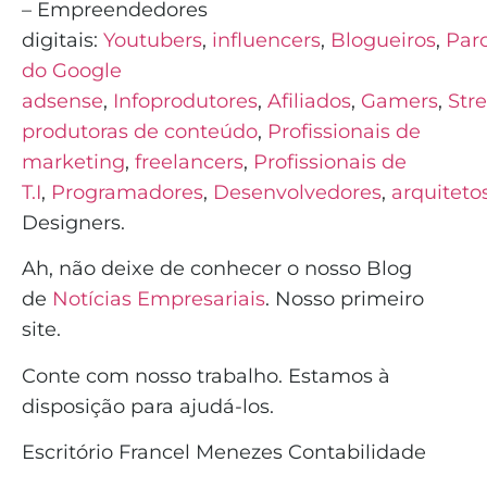
– Empreendedores
digitais:
Youtubers
,
influencers
,
Blogueiros
,
Parc
do Google
adsense
,
Infoprodutores
,
Afiliados
,
Gamers
,
Str
produtoras de conteúdo
,
Profissionais de
marketing
,
freelancers
,
Profissionais de
T.I
,
Programadores
,
Desenvolvedores
,
arquiteto
Designers.
Ah, não deixe de conhecer o nosso Blog
de
Notícias Empresariais
. Nosso primeiro
site.
Conte com nosso trabalho. Estamos à
disposição para ajudá-los.
Escritório Francel Menezes Contabilidade