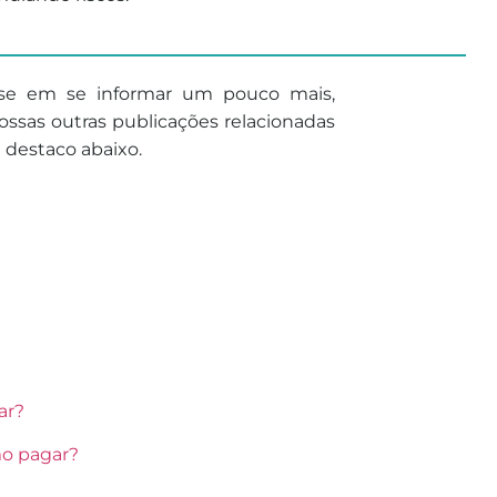
______________________________
sse em se informar um pouco mais,
ssas outras publicações relacionadas
e destaco abaixo.
ar?
mo pagar?