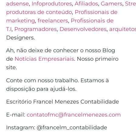
adsense
,
Infoprodutores
,
Afiliados
,
Gamers
,
Str
produtoras de conteúdo
,
Profissionais de
marketing
,
freelancers
,
Profissionais de
T.I
,
Programadores
,
Desenvolvedores
,
arquiteto
Designers.
Ah, não deixe de conhecer o nosso Blog
de
Notícias Empresariais
. Nosso primeiro
site.
Conte com nosso trabalho. Estamos à
disposição para ajudá-los.
Escritório Francel Menezes Contabilidade
E-mail:
contatofmc@francelmenezes.com
Instagram:
@francelm_contabilidade