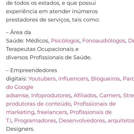
de todos os estados, e que possui
experiência em atender inúmeros
prestadores de serviços, tais como:
– Área da
Saúde:
Médicos
,
Psicólogos
,
Fonoaudiólogos
,
De
Terapeutas Ocupacionais e
diversos
Profissionais de Saúde
.
– Empreendedores
digitais:
Youtubers
,
influencers
,
Blogueiros
,
Parc
do Google
adsense
,
Infoprodutores
,
Afiliados
,
Gamers
,
Str
produtoras de conteúdo
,
Profissionais de
marketing
,
freelancers
,
Profissionais de
T.I
,
Programadores
,
Desenvolvedores
,
arquiteto
Designers.