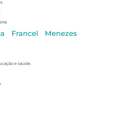
s.
.
ira.
a Francel Menezes
ucação e saúde.
.