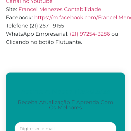
Canal no Youtube
Site:
Francel Menezes Contabilidade
Facebook:
https://m.facebook.com/Francel.Men
Telefone (21) 2671-9155
WhatsApp Empresarial:
(21) 97254-3286
ou
Clicando no botão Flutuante.
Assine A Nossa Newsletter
Receba Atualização E Aprenda Com
Os Melhores