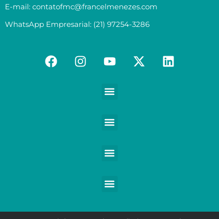
E-mail: contatofmc@francelmenezes.com
WhatsApp Empresarial: (21) 97254-3286
Contabilidade para Médicos e demais Profissionais da Saúde
Contabilidade para Empreendedores digitais e Negócios digitais