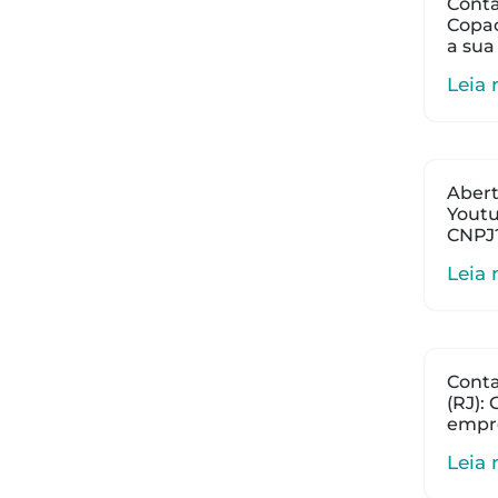
Conta
Copac
a sua
Leia 
Abert
Youtu
CNPJ
Leia 
Cont
(RJ):
empr
Leia 