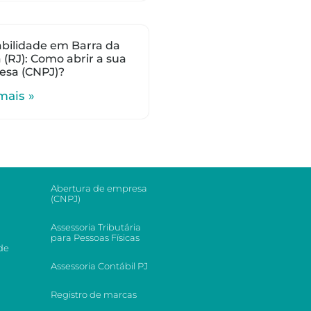
bilidade em Barra da
a (RJ): Como abrir a sua
esa (CNPJ)?
mais »
Abertura de empresa
(CNPJ)
Assessoria Tributária
para Pessoas Físicas
de
Assessoria Contábil PJ
Registro de marcas