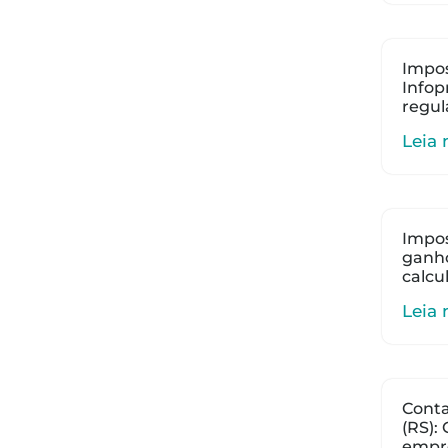
Impos
Infop
regul
Leia 
Impos
ganho
calcu
Leia 
Cont
(RS):
empr