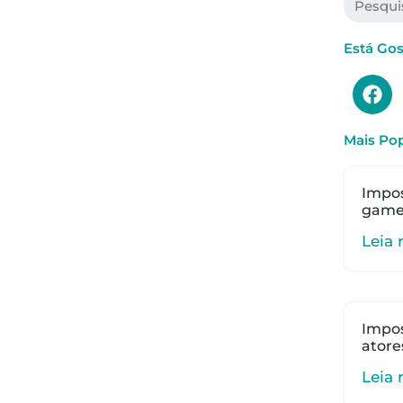
Está Go
Mais Pop
Impos
gamer
Leia 
Impos
atore
Leia 