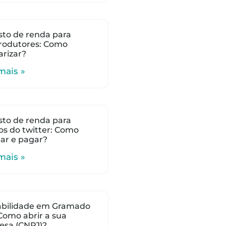
to de renda para
rodutores: Como
arizar?
mais »
to de renda para
s do twitter: Como
lar e pagar?
mais »
abilidade em Gramado
 Como abrir a sua
esa (CNPJ)?