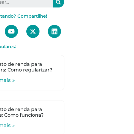
stando? Compartilhe!
ulares:
to de renda para
s: Como regularizar?
mais »
to de renda para
s: Como funciona?
mais »