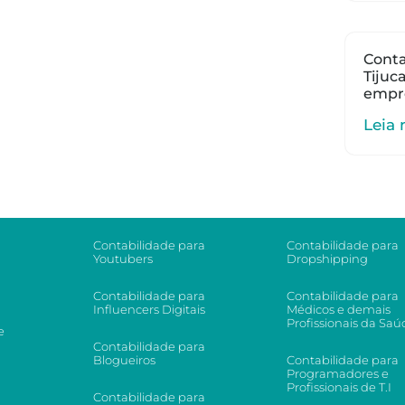
Conta
Tijuc
empr
Leia 
Contabilidade para
Contabilidade para
Youtubers
Dropshipping
Contabilidade para
Contabilidade para
Influencers Digitais
Médicos e demais
Profissionais da Saú
e
Contabilidade para
Blogueiros
Contabilidade para
Programadores e
Profissionais de T.I
Contabilidade para