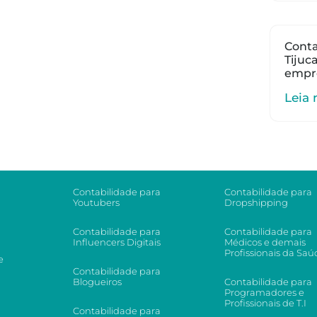
Conta
Tijuc
empr
Leia 
Contabilidade para
Contabilidade para
Youtubers
Dropshipping
Contabilidade para
Contabilidade para
Influencers Digitais
Médicos e demais
Profissionais da Saú
e
Contabilidade para
Blogueiros
Contabilidade para
Programadores e
Profissionais de T.I
Contabilidade para