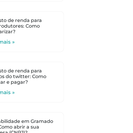
to de renda para
rodutores: Como
arizar?
mais »
to de renda para
s do twitter: Como
lar e pagar?
mais »
abilidade em Gramado
 Como abrir a sua
esa (CNPJ)?