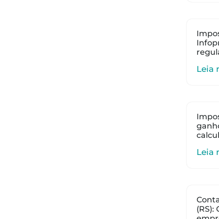
Impos
Infop
regul
Leia 
Impos
ganho
calcu
Leia 
Cont
(RS):
empr