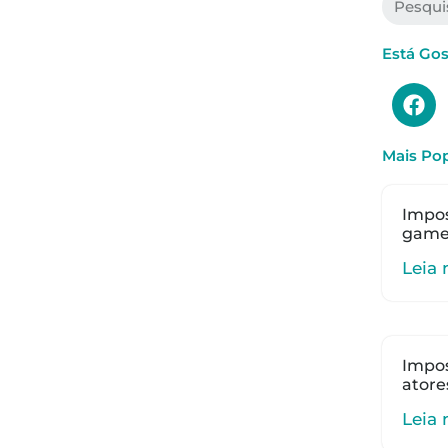
Está Go
Mais Pop
Impos
gamer
Leia 
Impos
atore
Leia 