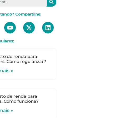
stando? Compartilhe!
ulares:
to de renda para
s: Como regularizar?
mais »
to de renda para
s: Como funciona?
mais »