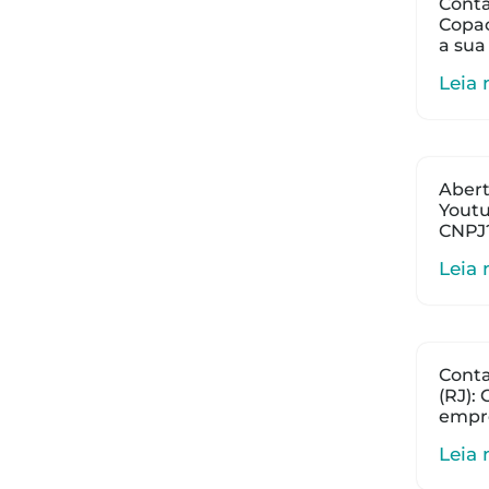
Conta
Copac
a sua
Leia 
Abert
Youtu
CNPJ
Leia 
Cont
(RJ):
empr
Leia 