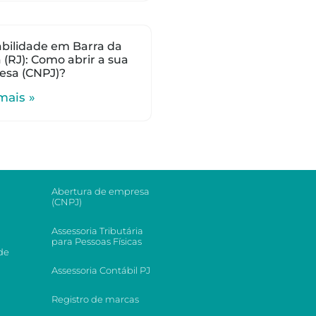
bilidade em Barra da
a (RJ): Como abrir a sua
esa (CNPJ)?
mais »
Abertura de empresa
(CNPJ)
Assessoria Tributária
para Pessoas Físicas
de
Assessoria Contábil PJ
Registro de marcas