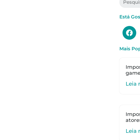
Está Go
Mais Pop
Impos
gamer
Leia 
Impos
atore
Leia 