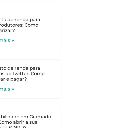
to de renda para
rodutores: Como
arizar?
mais »
to de renda para
s do twitter: Como
lar e pagar?
mais »
abilidade em Gramado
 Como abrir a sua
esa (CNPJ)?