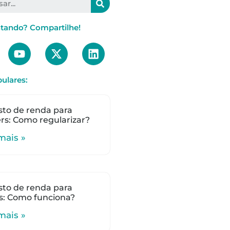
stando? Compartilhe!
ulares:
to de renda para
s: Como regularizar?
mais »
to de renda para
s: Como funciona?
mais »