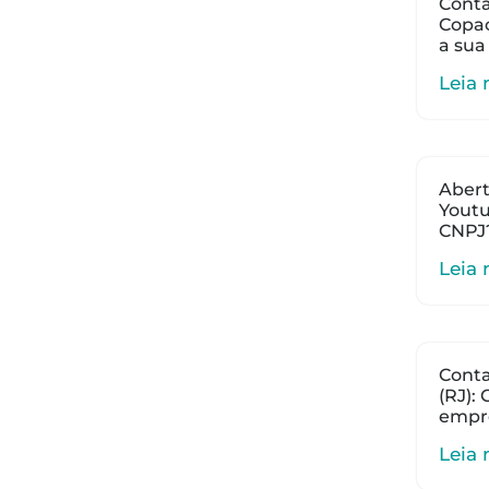
Conta
Copac
a sua
Leia 
Abert
Youtu
CNPJ
Leia 
Cont
(RJ):
empr
Leia 