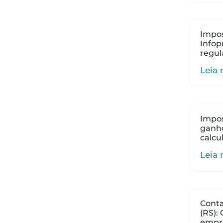
Impos
Infop
regul
Leia 
Impos
ganho
calcu
Leia 
Cont
(RS):
empr