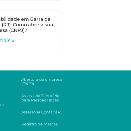
bilidade em Barra da
a (RJ): Como abrir a sua
esa (CNPJ)?
mais »
Abertura de empresa
(CNPJ)
Assessoria Tributária
para Pessoas Físicas
de
Assessoria Contábil PJ
Registro de marcas