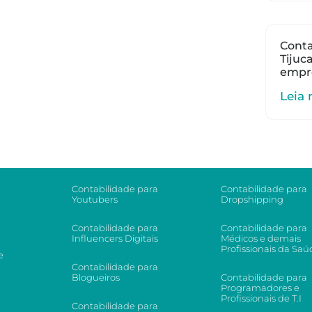
Conta
Tijuc
empr
Leia 
Contabilidade para
Contabilidade para
Youtubers
Dropshipping
Contabilidade para
Contabilidade para
Influencers Digitais
Médicos e demais
Profissionais da Saú
e
Contabilidade para
Blogueiros
Contabilidade para
Programadores e
Profissionais de T.I
Contabilidade para