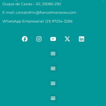
Duque de Caxias – RJ, 25086-290
E-mail: contatofmc@francelmenezes.com
WhatsApp Empresarial: (21) 97254-3286
Contabilidade para Médicos e demais Profissionais da Saúde
Contabilidade para Empreendedores digitais e Negócios digitais