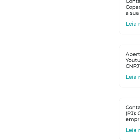
Conta
Copac
a sua
Leia 
Abert
Youtu
CNPJ
Leia 
Cont
(RJ):
empr
Leia 