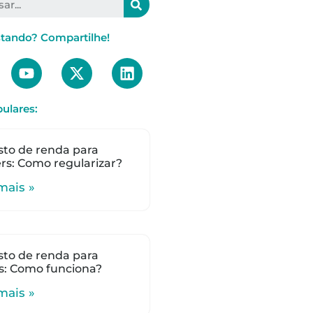
stando? Compartilhe!
ulares:
to de renda para
s: Como regularizar?
mais »
to de renda para
s: Como funciona?
mais »