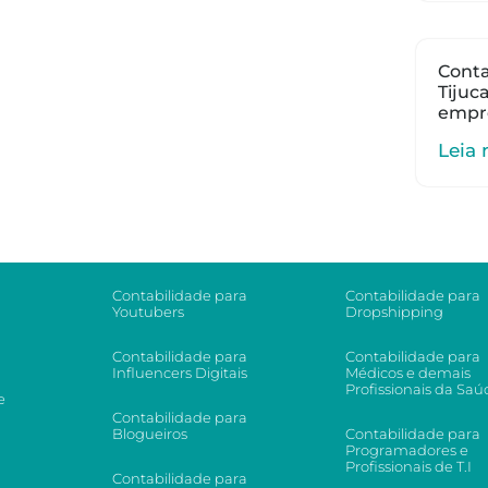
Conta
Tijuc
empr
Leia 
Contabilidade para
Contabilidade para
Youtubers
Dropshipping
Contabilidade para
Contabilidade para
Influencers Digitais
Médicos e demais
Profissionais da Saú
e
Contabilidade para
Blogueiros
Contabilidade para
Programadores e
Profissionais de T.I
Contabilidade para