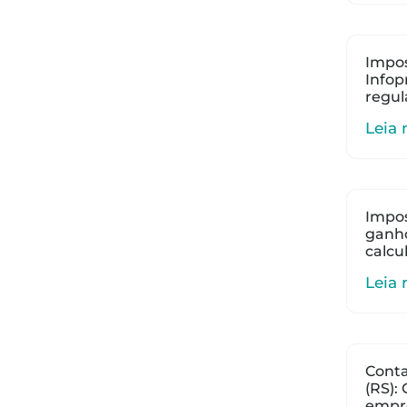
Impos
Infop
regul
Leia 
Impos
ganho
calcu
Leia 
Cont
(RS):
empr