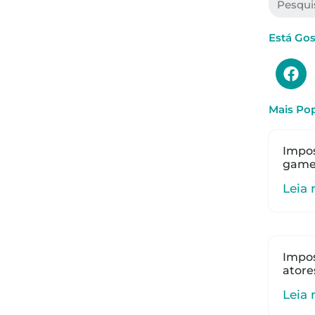
Está Go
Mais Pop
Impos
gamer
Leia 
Impos
atore
Leia 