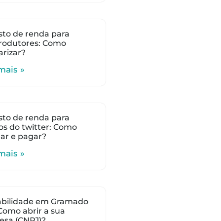
to de renda para
rodutores: Como
arizar?
mais »
to de renda para
s do twitter: Como
lar e pagar?
mais »
abilidade em Gramado
 Como abrir a sua
esa (CNPJ)?