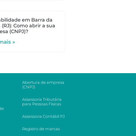
bilidade em Barra da
a (RJ): Como abrir a sua
esa (CNPJ)?
mais »
Abertura de empresa
(CNPJ)
Assessoria Tributária
para Pessoas Físicas
de
Assessoria Contábil PJ
Registro de marcas