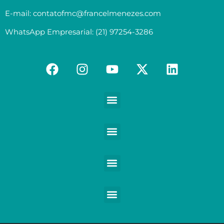
E-mail: contatofmc@francelmenezes.com
WhatsApp Empresarial: (21) 97254-3286
Contabilidade para Médicos e demais Profissionais da Saúde
Contabilidade para Empreendedores digitais e Negócios digitais