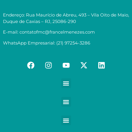
Endereço: Rua Maurício de Abreu, 493 – Vila Oito de Maio,
Duque de Caxias – RJ, 25086-290
E-mail: contatofmc@francelmenezes.com
WhatsApp Empresarial: (21) 97254-3286
Contabilidade para Médicos e demais Profissionais da Saúde
Contabilidade para Empreendedores digitais e Negócios digitais