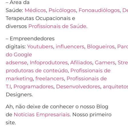
– Área da
Saúde:
Médicos
,
Psicólogos
,
Fonoaudiólogos
,
De
Terapeutas Ocupacionais e
diversos
Profissionais de Saúde
.
– Empreendedores
digitais:
Youtubers
,
influencers
,
Blogueiros
,
Parc
do Google
adsense
,
Infoprodutores
,
Afiliados
,
Gamers
,
Str
produtoras de conteúdo
,
Profissionais de
marketing
,
freelancers
,
Profissionais de
T.I
,
Programado
r
e
s
,
Desenvolvedores
,
arquiteto
Designers.
Ah, não deixe de conhecer o nosso Blog
de
Notícias Empresariais
. Nosso primeiro
site.