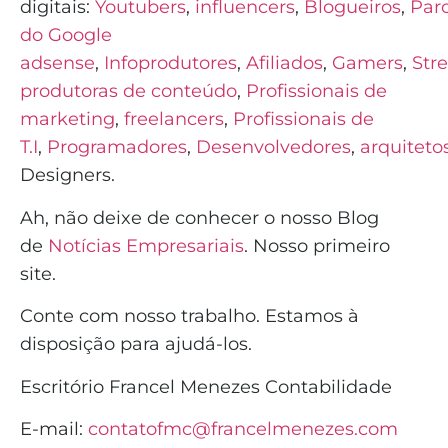
digitais:
Youtubers
,
influencers
,
Blogueiros
,
Parc
do Google
adsense
,
Infoprodutores
,
Afiliados
,
Gamers
,
Str
produtoras de conteúdo
,
Profissionais de
marketing
,
freelancers
,
Profissionais de
T.I
,
Programadores
,
Desenvolvedores
,
arquiteto
Designers.
Ah, não deixe de conhecer o nosso Blog
de
Notícias Empresariais
. Nosso primeiro
site.
Conte com nosso trabalho. Estamos à
disposição para ajudá-los.
Escritório Francel Menezes Contabilidade
E-mail:
contatofmc@francelmenezes.com