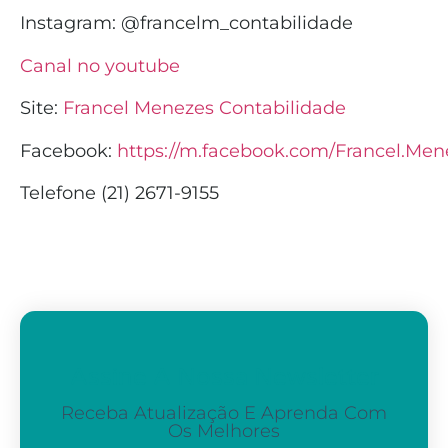
Instagram:
@francelm_contabilidade
Canal no youtube
Site:
Francel Menezes Contabilidade
Facebook:
https://m.facebook.com/Francel.Men
Telefone (21) 2671-9155
Assine A Nossa Newsletter
Receba Atualização E Aprenda Com
Os Melhores