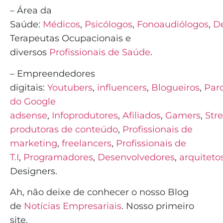
– Área da
Saúde:
Médicos
,
Psicólogos
,
Fonoaudiólogos
,
De
Terapeutas Ocupacionais e
diversos
Profissionais de Saúde
.
– Empreendedores
digitais:
Youtubers
,
influencers
,
Blogueiros
,
Parc
do Google
adsense
,
Infoprodutores
,
Afiliados
,
Gamers
,
Str
produtoras de conteúdo
,
Profissionais de
marketing
,
freelancers
,
Profissionais de
T.I
,
Programadores
,
Desenvolvedores
,
arquiteto
Designers.
Ah, não deixe de conhecer o nosso Blog
de
Notícias Empresariais
. Nosso primeiro
site.