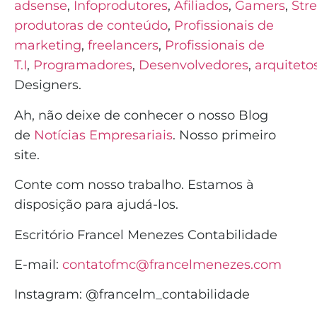
adsense
,
Infoprodutores
,
Afiliados
,
Gamers
,
Str
produtoras de conteúdo
,
Profissionais de
marketing
,
freelancers
,
Profissionais de
T.I
,
Programadores
,
Desenvolvedores
,
arquiteto
Designers.
Ah, não deixe de conhecer o nosso Blog
de
Notícias Empresariais
. Nosso primeiro
site.
Conte com nosso trabalho. Estamos à
disposição para ajudá-los.
Escritório Francel Menezes Contabilidade
E-mail:
contatofmc@francelmenezes.com
Instagram:
@francelm_contabilidade