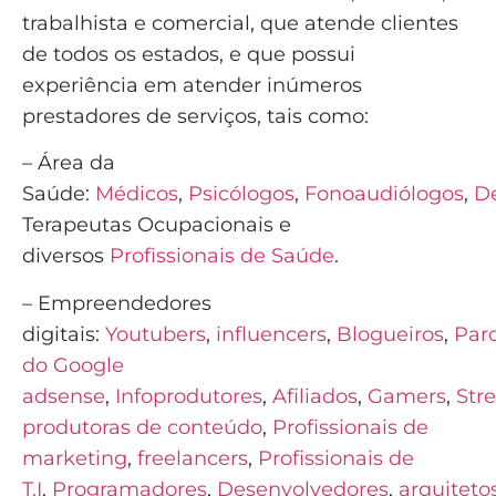
trabalhista e comercial, que atende clientes
de todos os estados, e que possui
experiência em atender inúmeros
prestadores de serviços, tais como:
– Área da
Saúde:
Médicos
,
Psicólogos
,
Fonoaudiólogos
,
De
Terapeutas Ocupacionais e
diversos
Profissionais de Saúde
.
– Empreendedores
digitais:
Youtubers
,
influencers
,
Blogueiros
,
Parc
do Google
adsense
,
Infoprodutores
,
Afiliados
,
Gamers
,
Str
produtoras de conteúdo
,
Profissionais de
marketing
,
freelancers
,
Profissionais de
T.I
,
Programadores
,
Desenvolvedores
,
arquiteto