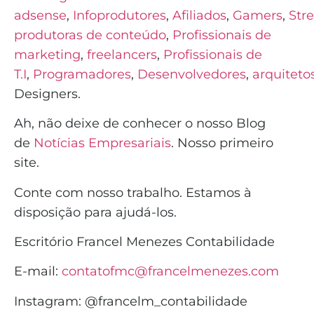
adsense
,
Infoprodutores
,
Afiliados
,
Gamers
,
Str
produtoras de conteúdo
,
Profissionais de
marketing
,
freelancers
,
Profissionais de
T.I
,
Programado
r
e
s
,
Desenvolvedores
,
arquiteto
Designers.
Ah, não deixe de conhecer o nosso Blog
de
Notícias Empresariais
. Nosso primeiro
site.
Conte com nosso trabalho. Estamos à
disposição para ajudá-los.
Escritório Francel Menezes Contabilidade
E-mail:
contatofmc@francelmenezes.com
Instagram:
@francelm_contabilidade