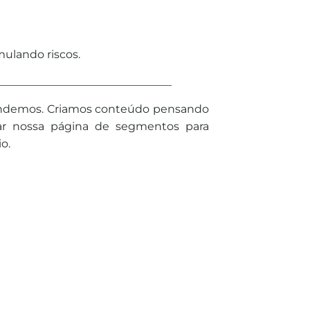
ulando riscos.
_______________________________
atendemos. Criamos conteúdo pensando
rar nossa página de segmentos para
o.