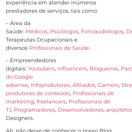
experiência em atender inúmeros
prestadores de serviços, tais como:
– Área da
Saúde:
Médicos
,
Psicólogos
,
Fonoaudiólogos
,
De
Terapeutas Ocupacionais e
diversos
Profissionais de Saúde
.
– Empreendedores
digitais:
Youtubers
,
influencers
,
Blogueiros
,
Parc
do Google
adsense
,
Infoprodutores
,
Afiliados
,
Gamers
,
Str
produtoras de conteúdo
,
Profissionais de
marketing
,
freelancers
,
Profissionais de
T.I
,
Programadores
,
Desenvolvedores
,
arquiteto
Designers.
Ah, não deixe de conhecer o nosso Blog