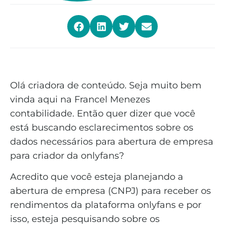
Olá criadora de conteúdo. Seja muito bem
vinda aqui na Francel Menezes
contabilidade. Então quer dizer que você
está buscando esclarecimentos sobre os
dados necessários para abertura de empresa
para criador da onlyfans?
Acredito que você esteja planejando a
abertura de empresa (CNPJ) para receber os
rendimentos da plataforma onlyfans e por
isso, esteja pesquisando sobre os