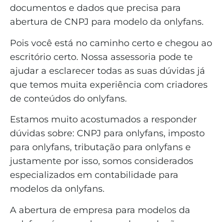
documentos e dados que precisa para
abertura de CNPJ para modelo da onlyfans.
Pois você está no caminho certo e chegou ao
escritório certo. Nossa assessoria pode te
ajudar a esclarecer todas as suas dúvidas já
que temos muita experiência com criadores
de conteúdos do onlyfans.
Estamos muito acostumados a responder
dúvidas sobre: CNPJ para onlyfans, imposto
para onlyfans, tributação para onlyfans e
justamente por isso, somos considerados
especializados em contabilidade para
modelos da onlyfans.
A abertura de empresa para modelos da