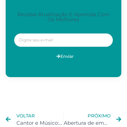
Assine A Nossa Newsletter
Receba Atualização E Aprenda Com
Os Melhores
Enviar
VOLTAR
PRÓXIMO
Cantor e Músico: Impostos, Tributação, CNPJ e Contabilidade
Abertura de empresa para criadores de conteúdos da Patreon