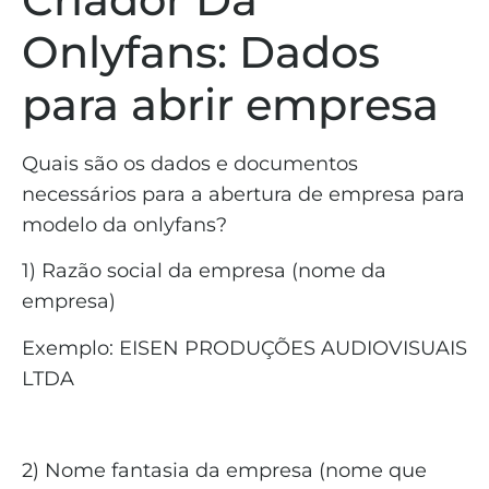
Onlyfans: Dados
para abrir empresa
Quais são os dados e documentos
necessários para a abertura de empresa para
modelo da onlyfans?
1) Razão social da empresa (nome da
empresa)
Exemplo: EISEN PRODUÇÕES AUDIOVISUAIS
LTDA
2) Nome fantasia da empresa (nome que