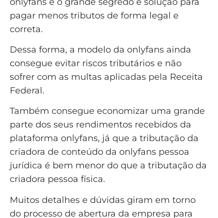
onlyfans é o grande segredo e solução para
pagar menos tributos de forma legal e
correta.
Dessa forma, a modelo da onlyfans ainda
consegue evitar riscos tributários e não
sofrer com as multas aplicadas pela Receita
Federal.
Também consegue economizar uma grande
parte dos seus rendimentos recebidos da
plataforma onlyfans, já que a tributação da
criadora de conteúdo da onlyfans pessoa
jurídica é bem menor do que a tributação da
criadora pessoa física.
Muitos detalhes e dúvidas giram em torno
do processo de abertura da empresa para