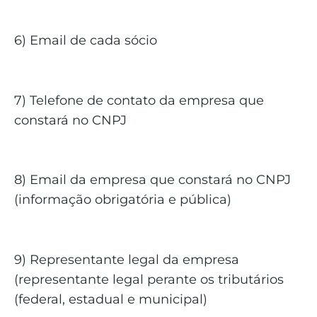
6) Email de cada sócio
7) Telefone de contato da empresa que
constará no CNPJ
8) Email da empresa que constará no CNPJ
(informação obrigatória e pública)
9) Representante legal da empresa
(representante legal perante os tributários
(federal, estadual e municipal)