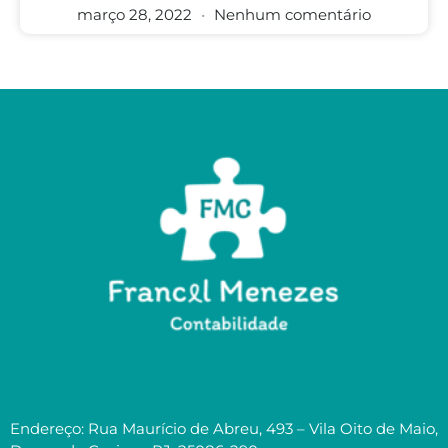
março 28, 2022
Nenhum comentário
Endereço: Rua Maurício de Abreu, 493 – Vila Oito de Maio,