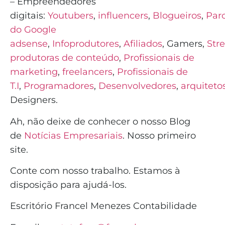
– Empreendedores
digitais:
Youtubers
,
influencers
,
Blogueiros
,
Parc
do Google
adsense
,
Infoprodutores
,
Afiliados
,
Gamers
,
Str
produtoras de conteúdo
,
Profissionais de
marketing
,
freelancers
,
Profissionais de
T.I
,
Programadores
,
Desenvolvedores
,
arquiteto
Designers.
Ah, não deixe de conhecer o nosso Blog
de
Notícias Empresariais
. Nosso primeiro
site.
Conte com nosso trabalho. Estamos à
disposição para ajudá-los.
Escritório Francel Menezes Contabilidade