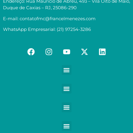
Endereço: Rua Maurício de Abreu, 493 – Vila Oito de Maio,
Duque de Caxias – RJ, 25086-290
E-mail: contatofmc@francelmenezes.com
WhatsApp Empresarial: (21) 97254-3286
Contabilidade para Médicos e demais Profissionais da Saúde
Contabilidade para Empreendedores digitais e Negócios digitais