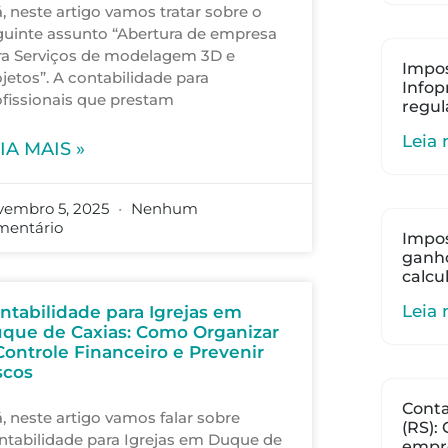
, neste artigo vamos tratar sobre o
guinte assunto “Abertura de empresa
ra Serviços de modelagem 3D e
Impos
jetos”. A contabilidade para
Infop
ofissionais que prestam
regul
Leia 
IA MAIS »
vembro 5, 2025
Nenhum
mentário
Impos
ganho
calcu
Leia 
ntabilidade para Igrejas em
que de Caxias: Como Organizar
Controle Financeiro e Prevenir
scos
Cont
, neste artigo vamos falar sobre
(RS):
ntabilidade para Igrejas em Duque de
empr