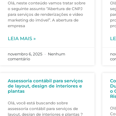
Olá, neste conteúdo vamos tratar sobre
Olá
o seguinte assunto “Abertura de CNPJ
se
para serviços de renderizações e vídeo
pa
marketing do imóvel”. A abertura de
pro
empresa
pr
LEIA MAIS »
LE
novembro 6, 2025
Nenhum
no
comentário
co
Assessoria contábil para serviços
Co
de layout, design de interiores e
Du
plantas
o 
Ri
Olá, você está buscando sobre
Olá
assessoria contábil para serviços de
Co
layout, design de interiores e plantas ?