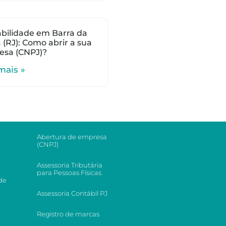
bilidade em Barra da
a (RJ): Como abrir a sua
esa (CNPJ)?
mais »
Abertura de empresa
(CNPJ)
Assessoria Tributária
para Pessoas Físicas
de
Assessoria Contábil PJ
Registro de marcas