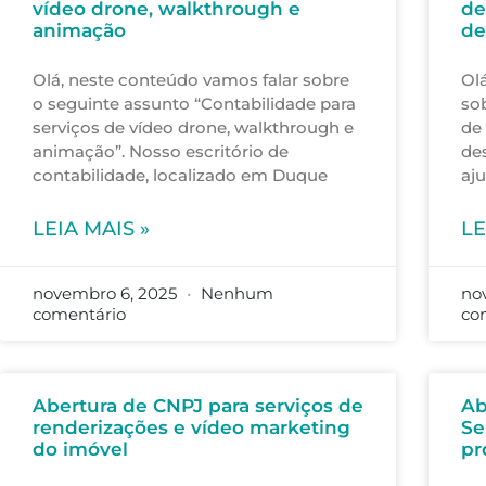
vídeo drone, walkthrough e
de
animação
de
Olá, neste conteúdo vamos falar sobre
Ol
o seguinte assunto “Contabilidade para
sob
serviços de vídeo drone, walkthrough e
de
animação”. Nosso escritório de
de
contabilidade, localizado em Duque
aju
LEIA MAIS »
LE
novembro 6, 2025
Nenhum
no
comentário
co
Abertura de CNPJ para serviços de
Ab
renderizações e vídeo marketing
Se
do imóvel
pr