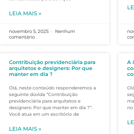
LE
LEIA MAIS »
novembro 5, 2025
Nenhum
no
comentário
co
Contribuição previdenciária para
A 
arquitetos e designers: Por que
co
manter em dia ?
co
Olá, neste conteúdo responderemos a
Olá
seguinte dúvida “Contribuição
se
previdenciária para arquitetos e
ma
designers: Por que manter em dia ?”.
no
Você atua em um escritório de
LE
LEIA MAIS »