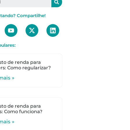
stando? Compartilhe!
ulares:
to de renda para
s: Como regularizar?
mais »
to de renda para
s: Como funciona?
mais »