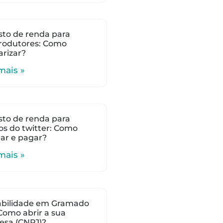
to de renda para
rodutores: Como
arizar?
mais »
to de renda para
s do twitter: Como
lar e pagar?
mais »
abilidade em Gramado
 Como abrir a sua
esa (CNPJ)?