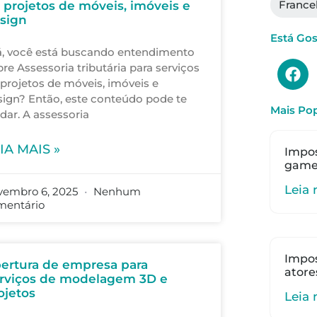
 projetos de móveis, imóveis e
sign
Está Go
á, você está buscando entendimento
re Assessoria tributária para serviços
 projetos de móveis, imóveis e
sign? Então, este conteúdo pode te
Mais Pop
dar. A assessoria
IA MAIS »
Impos
gamer
Leia 
vembro 6, 2025
Nenhum
mentário
Impos
ertura de empresa para
atore
rviços de modelagem 3D e
ojetos
Leia 