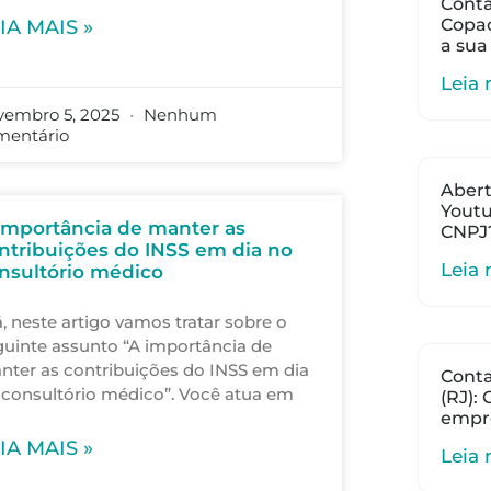
Conta
Copac
IA MAIS »
a sua
Leia 
vembro 5, 2025
Nenhum
mentário
Abert
Youtu
importância de manter as
CNPJ
ntribuições do INSS em dia no
Leia 
nsultório médico
, neste artigo vamos tratar sobre o
guinte assunto “A importância de
nter as contribuições do INSS em dia
Cont
 consultório médico”. Você atua em
(RJ):
empr
IA MAIS »
Leia 