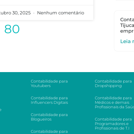
tubro 30, 2025
Nenhum comentário
Conta
80
Tijuc
empr
Leia 
Contabilidade para
Contabilidade para
Youtubers
Dropshipping
Contabilidade para
Contabilidade para
Influencers Digitais
Médicos e demais
Profissionais da Saú
e
Contabilidade para
Blogueiros
Contabilidade para
Programadores e
Profissionais de T.I
Contabilidade para